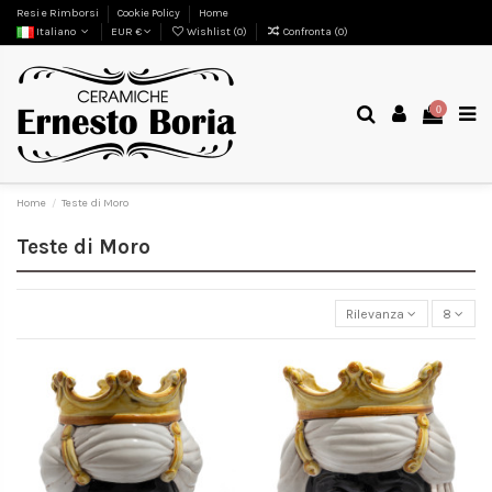
Resi e Rimborsi
Cookie Policy
Home
Italiano
EUR €
Wishlist (
0
)
Confronta (
0
)
0
Home
Teste di Moro
Teste di Moro
Rilevanza
8