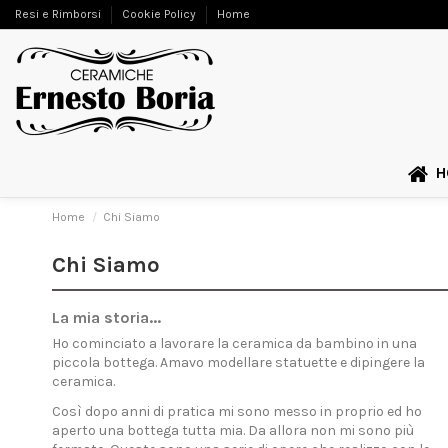
Resi e Rimborsi
Cookie Policy
Home
H
Home
Chi Siamo
Chi Siamo
La mia storia...
Ho cominciato a lavorare la ceramica da bambino in una
piccola bottega. Amavo modellare statuette e dipingere la
ceramica.
Così dopo anni di pratica mi sono messo in proprio ed ho
aperto una bottega tutta mia. Da allora non mi sono più