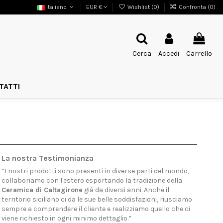
Italiano
EUR €
Wishlist (
0
)
Confronta (
0
)
Cerca
Accedi
Carrello
TATTI
La nostra Testimonianza
“
I nostri prodotti sono presenti in diverse parti del mondo,
collaboriamo con l'estero esportando la tradizione della
Ceramica di Caltagirone
già da diversi anni. Anche il
territorio siciliano ci da le sue belle soddisfazioni, riusciamo
sempre a comprendere il cliente e realizziamo quello che ci
viene richiesto in ogni minimo dettaglio.
”