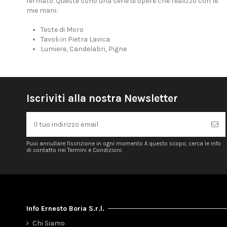
fermato. Queste sono una serie di opere che realizzo con le
mie mani:
Teste di Moro
Tavoli in Pietra Lavica
Lumiere, Candelabri, Pigne
Iscriviti alla nostra Newsletter
Puoi annullare l'iscrizione in ogni momento A questo scopo, cerca le info
di contatto nei Termini e Condizioni.
Info Ernesto Boria S.r.l.
Chi Siamo