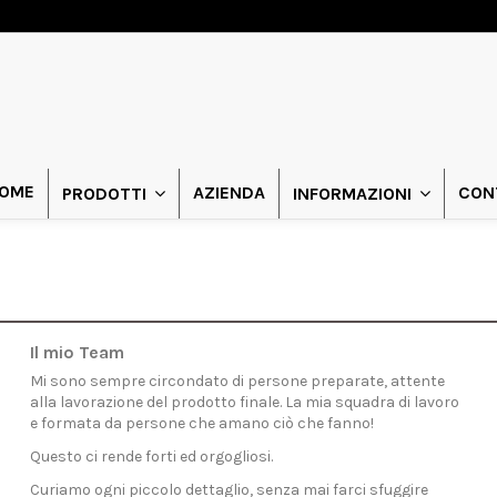
OME
AZIENDA
CON
PRODOTTI
INFORMAZIONI
Il mio Team
Mi sono sempre circondato di persone preparate, attente
alla lavorazione del prodotto finale. La mia squadra di lavoro
e formata da persone che amano ciò che fanno!
Questo ci rende forti ed orgogliosi.
Curiamo ogni piccolo dettaglio, senza mai farci sfuggire