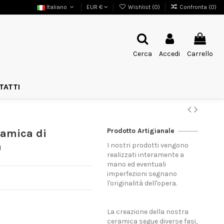
Italiano
EUR €
Wishlist (
0
)
Confronta (
0
)
Cerca
Accedi
Carrello
TATTI
Prodotto Artigianale
ramica di
a
I nostri prodotti vengono
realizzati interamente a
mano ed eventuali
imperfezioni segnano
l'originalità dell'opera.
La creazione della nostra
ceramica segue diverse fasi,