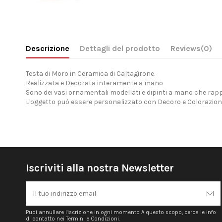
Descrizione
Dettagli del prodotto
Reviews
(0)
Testa di Moro in Ceramica di Caltagirone.
Realizzata e Decorata interamente a mano
Sono dei vasi ornamentali modellati e dipinti a mano che rap
L'oggetto può essere personalizzato con Decoro e Colorazion
Iscriviti alla nostra Newsletter
Puoi annullare l'iscrizione in ogni momento A questo scopo, cerca le info
di contatto nei Termini e Condizioni.