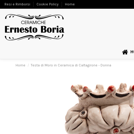
Resi e Rimborsi
Cookie Policy
Home
H
Home
Testa di Moro in Ceramica di Caltagirone - Donna